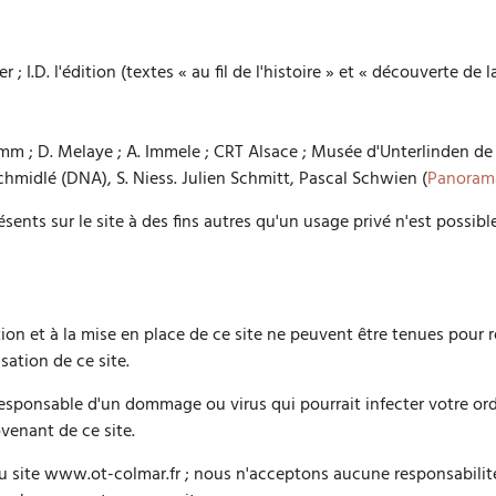
 I.D. l'édition (textes « au fil de l'histoire » et « découverte de l
mm ; D. Melaye ; A. Immele ; CRT Alsace ; Musée d'Unterlinden de
midlé (DNA), S. Niess. Julien Schmitt, Pascal Schwien (
Panora
nts sur le site à des fins autres qu'un usage privé n'est possible
tion et à la mise en place de ce site ne peuvent être tenues pou
sation de ce site.
 responsable d'un dommage ou virus qui pourrait infecter votre or
venant de ce site.
 du site www.ot-colmar.fr ; nous n'acceptons aucune responsabilité