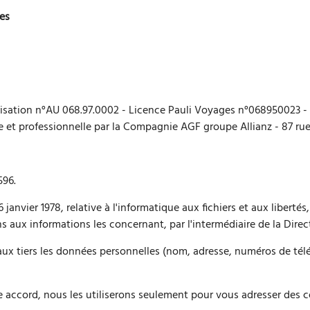
ues
isation n°AU 068.97.0002 - Licence Pauli Voyages n°068950023 - 
e et professionnelle par la Compagnie AGF groupe Allianz - 87 rue
596.
janvier 1978, relative à l'informatique aux fichiers et aux liberté
ons aux informations les concernant, par l'intermédiaire de la Dire
tiers les données personnelles (nom, adresse, numéros de téléph
e accord, nous les utiliserons seulement pour vous adresser des c