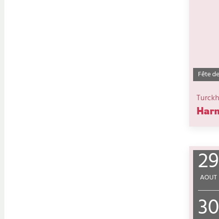
Fête de
Turck
Harm
29
AOUT
30