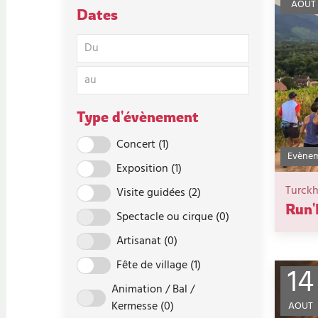
AOUT
Dates
Type d'évènement
Concert
(1)
Evènem
Exposition
(1)
Turck
Visite guidées
(2)
Run'
Spectacle ou cirque
(0)
Artisanat
(0)
Fête de village
(1)
14
Animation / Bal /
Kermesse
(0)
AOUT