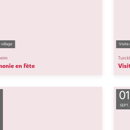
 village
Visite
heim
Turck
onie en fête
Visi
01
SEPT.