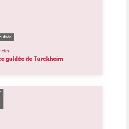
 guidée
heim
te guidée de Turckheim
7