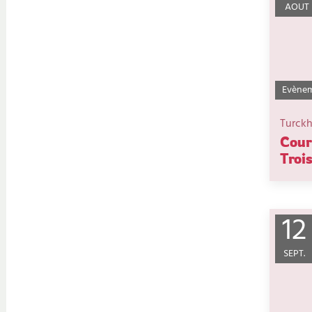
AOUT
Evènem
Turck
Cour
Troi
12
SEPT.