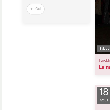
Oui
Balade
Turck
La m
18
AOUT