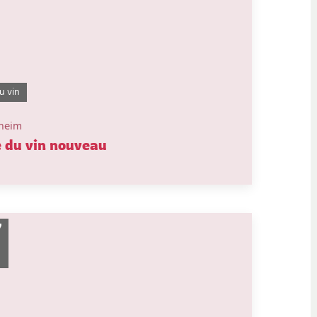
u vin
heim
 du vin nouveau
7