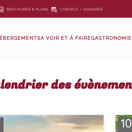
BROCHURES & PLANS
CONTACT / HORAIRES
ÉBERGEMENTS
A VOIR ET À FAIRE
GASTRONOMIE 
lendrier des évèneme
9
10