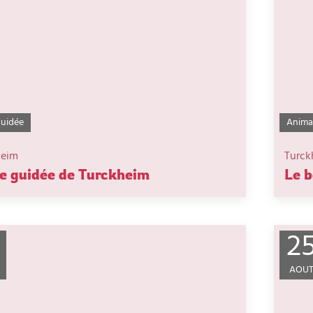
guidée
Anima
heim
Turck
te guidée de Turckheim
Le b
2
AOU