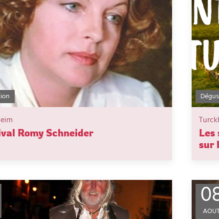
tion
Dégust
heim
Turck
ival Romy Schneider
Les 
sur 
0
AOU