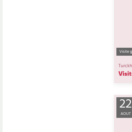
Visite 
Turck
Visi
22
AOUT