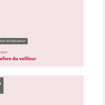
tion de bienvenue
heim
efore du veilleur
5
T