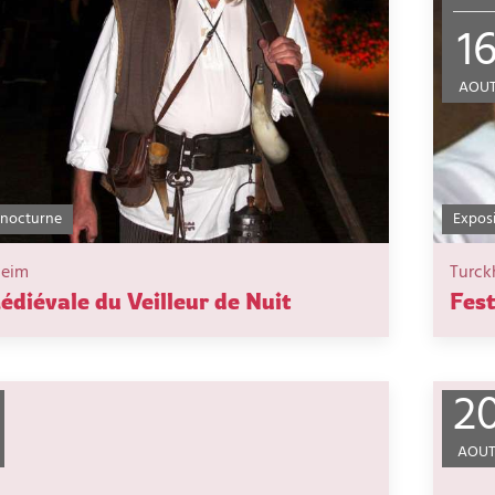
1
AOU
 nocturne
Exposi
heim
Turck
édiévale du Veilleur de Nuit
Fest
2
AOU