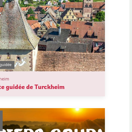
 guidée
heim
te guidée de Turckheim