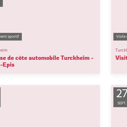
ent sportif
Visite
heim
Turck
se de côte automobile Turckheim -
Visi
s-Epis
2
SEPT.