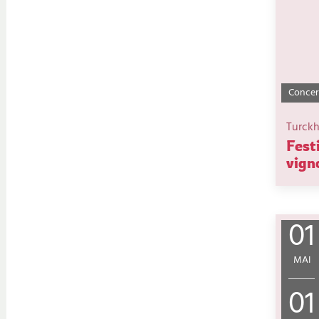
Concer
Turck
Fest
vign
01
MAI
01