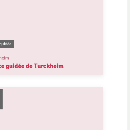
 guidée
heim
te guidée de Turckheim