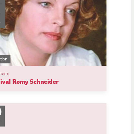
6
T
tion
heim
ival Romy Schneider
0
T