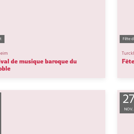
t
Fête d
heim
Turck
ival de musique baroque du
Fête
oble
2
NOV.