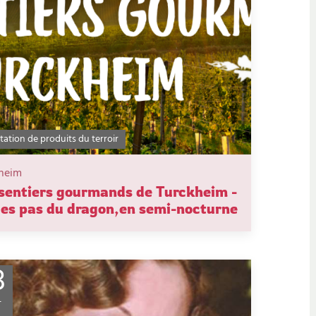
ation de produits du terroir
heim
sentiers gourmands de Turckheim -
les pas du dragon,en semi-nocturne
8
T