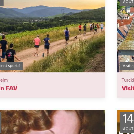
AOUT
ent sportif
Visite
heim
Turck
In FAV
Visi
14
AOUT