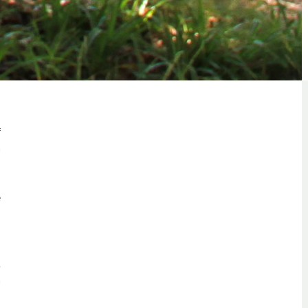
i
f
m
n
u
e
d
.
m