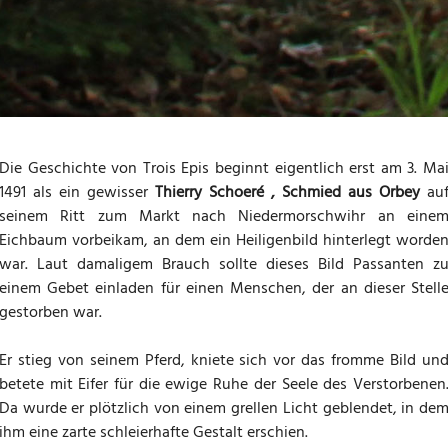
Die Geschichte von Trois Epis beginnt eigentlich erst am 3. Ma
1491 als ein gewisser
Thierry Schoeré , Schmied aus Orbey
au
seinem Ritt zum Markt nach Niedermorschwihr an eine
Eichbaum vorbeikam, an dem ein Heiligenbild hinterlegt worde
war. Laut damaligem Brauch sollte dieses Bild Passanten z
einem Gebet einladen für einen Menschen, der an dieser Stell
gestorben war.
Er stieg von seinem Pferd, kniete sich vor das fromme Bild un
betete mit Eifer für die ewige Ruhe der Seele des Verstorbenen
Da wurde er plötzlich von einem grellen Licht geblendet, in de
ihm eine zarte schleierhafte Gestalt erschien.