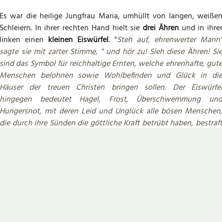
Es war die heilige Jungfrau Maria, umhüllt von langen, weiße
Schleiern. In ihrer rechten Hand hielt sie
drei Ähren
und in ihre
linken einen
kleinen Eiswürfel
. "
Steh auf, ehrenwerter Mann
sagte sie mit zarter Stimme, " und hör zu! Sieh diese Ähren! Si
sind das Symbol für reichhaltige Ernten, welche ehrenhafte, gut
Menschen belohnen sowie Wohlbefinden und Glück in di
Häuser der treuen Christen bringen sollen. Der Eiswürfe
hingegen bedeutet Hagel, Frost, Überschwemmung un
Hungersnot, mit deren Leid und Unglück alle bösen Menschen
die durch ihre Sünden die göttliche Kraft betrübt haben, bestraf
werden. Geh hinunter in die Dörfer und verkünde den Bürger
diese Prophezeiungen."
Der Schmied bekam jedoch Angst und sagte kein Wort über di
Erscheinung. Er kaufte einen Sack Weizen, konnte diesen abe
nicht auf sein Pferd hissen. Seine Bitte um Hilfe blieb auch ohn
Erfolg. Schließlich bat er die heilige Jungfrau um Vergebung un
verbreitete die Nachricht, die sie ihm anvertraut hatte. Daraufhi