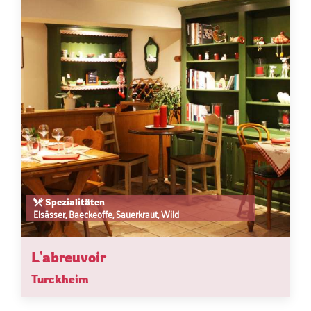
Spezialitäten
Elsässer, Baeckeoffe, Sauerkraut, Wild
L'abreuvoir
Turckheim