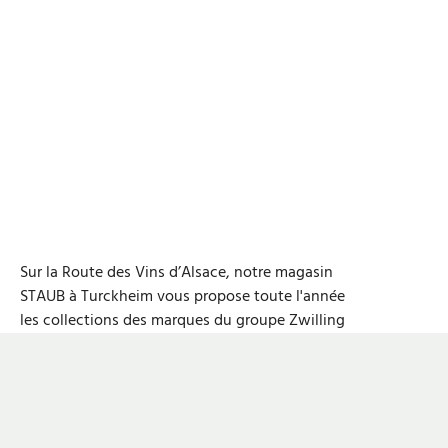
Sur la Route des Vins d’Alsace, notre magasin
STAUB à Turckheim vous propose toute l'année
les collections des marques du groupe Zwilling
ainsi que le plus grand choix de cocottes
STAUB au monde. Découvrez nos produits haut
de gamme dédiés à l'univers de la cuisine et de
la table. Des ateliers de cuisine y sont
également régulièrement organisés.