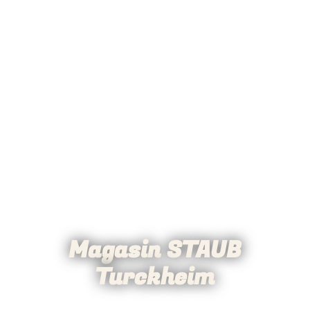
Magasin STAUB
Turckheim