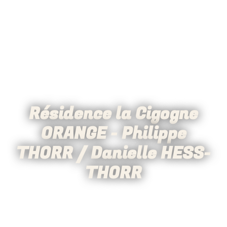
Résidence la Cigogne
ORANGE - Philippe
THORR / Danielle HESS-
THORR